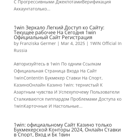
С Прогрессивными ДжекпотамиВерификация
Аккаунтатолько...
1win Зеркало Легкий Доступ ко Сайту:
Текущее рабочее На Сегодня 1win
Официальный Сайт Регистрация
by
Franziska Germer
|
Mar 4, 2025
|
1WIN Official In
Russia
Авторизуйтесь в 1win По одним Ссылкам
Официальная Страница Входа На Сайт
1winContentIn Букмекер Ставки На Спорт,
КазиноОнлайн Казино 1win: тернистый К
Азартным чувства И Успехупочему Пользователи
Сталкиваются пиппардом Проблемами Доступа ко
1winКарточные И Настольные...
1win: официальному Сайт Казино только
Букмекерской Конторы 2024, Онлайн Ставки
в Спорт, Вход и Бк 1вин