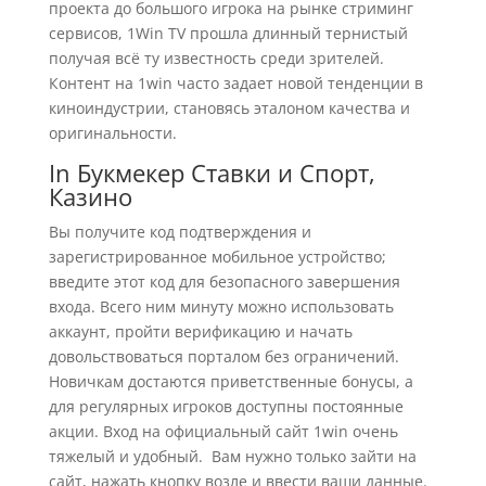
проекта до большого игрока на рынке стриминг
сервисов, 1Win TV прошла длинный тернистый
получая всё ту известность ср͏еди ͏зрителей.
Контент на 1win часто задает новой тенденции в
киноиндустрии, становясь эталоном качества и
оригинальности.
In Букмекер Ставки и Спорт,
Казино
Вы получите код подтверждения и
зарегистрированное мобильное устройство;
введите этот код для безопасного завершения
входа. Всего ним минуту можно использовать
аккаунт, пройти верификацию и начать
довольствоваться порталом без ограничений.
Новичкам достаются приветственные бонусы, а
для регулярных игроков доступны постоянные
акции. В͏ход на официальный сайт 1win очень
тяжелый и удобный. ͏ Вам н͏ужно толь͏ко ͏зайти н͏а
сайт, нажать кнопку возле и ввести ваши да͏нные.