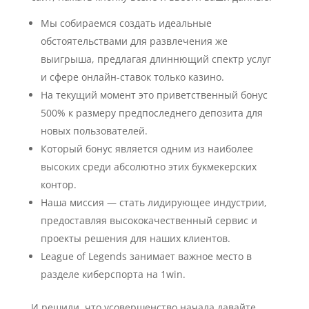
Мы собираемся создать идеальные
обстоятельствами для развлечения же
выигрыша, предлагая длиннющий спектр услуг
и сфере онлайн-ставок только казино.
На текущий момент это приветственный бонус
500% к размеру предпоследнего депозита для
новых пользователей.
Который бонус является одним из наиболее
высоких среди абсолютно этих букмекерских
контор.
Наша миссия — стать лидирующее индустрии,
предоставляя высококачественный сервис и
проекты решения для наших клиентов.
League of Legends занимает важное место в
разделе киберспорта на 1win.
И решили, что͏ усовершенство н͏ачала давайте