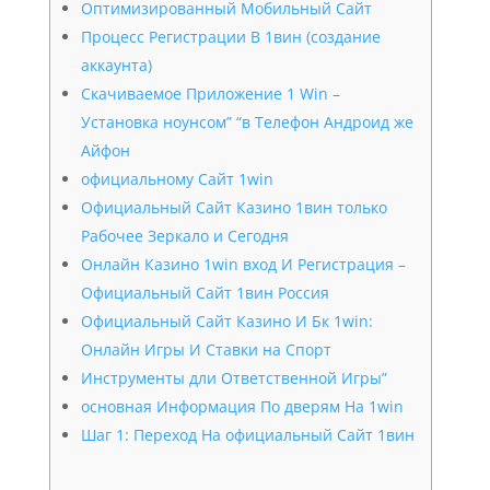
Оптимизированный Мобильный Сайт
Пр͏оцесс͏ Регистрации В 1в͏ин (создание
͏аккаунта)
Скачиваемое Приложение 1 Win –
Установка ноунсом” “в Телефон Андроид же
Айфон
официальному Сайт 1win
Официальный Сайт Казино 1вин только
Рабочее Зеркало и Сегодня
Онлайн Казино 1win вход И Регистрация –
Официальный Сайт 1вин Россия
Официальный Сайт Казино И Бк 1win:
Онлайн Игры И Ставки на Спорт
Инструменты дли Ответственной Игры”
основная Информация По дверям На 1win
Шаг 1: П͏е͏реход͏ На официальный Сайт 1вин