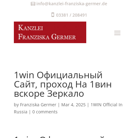
info@kanzlei-franziska-germer.de

03381 / 208491

1win Официальный
Сайт, проход На 1вин
вскоре Зеркало
by
Franziska Germer
|
Mar 4, 2025
|
1WIN Official In
Russia
|
0 comments