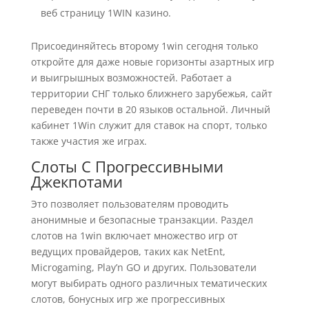
веб страницу 1WIN казино.
Присоединяйтесь второму 1win сегодня только
откройте для даже новые горизонты азартных игр
и выигрышных возможностей. Работает а
территории СНГ только ближнего зарубежья, сайт
переведен почти в 20 языков остальной. Личный
кабинет 1Win служит для ставок на спорт, только
также участия же играх.
Слоты С Прогрессивными
Джекпотами
Это позволяет пользователям проводить
анонимные и безопасные транзакции. Раздел
слотов на 1win включает множество игр от
ведущих провайдеров, таких как NetEnt,
Microgaming, Play’n GO и других. Пользователи
могут выбирать одного различных тематических
слотов, бонусных игр же прогрессивных