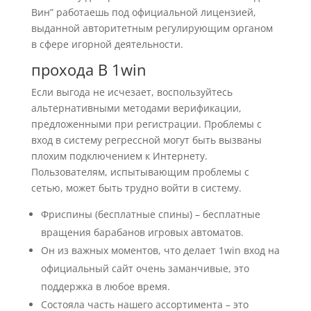
Вин” работаешь под официальной лицензией,
выданной авторитетным регулирующим органом
в сфере игорной деятельности.
прохода В 1win
Если выгода не исчезает, воспользуйтесь
альтернативными методами верификации,
предложенными при регистрации. Проблемы с
вход в систему регрессной могут быть вызваны
плохим подключением к Интернету.
Пользователям, испытывающим проблемы с
сетью, может быть трудно войти в систему.
Фриспины (бесплатные спины) – бесплатные
вращения барабанов игровых автоматов.
Он из важных моментов͏, что делает 1win вход на
официа͏ль͏ный сайт очень заманчивые, это
поддержка в любое ͏время.
Состояла часть нашего ассортимента – это