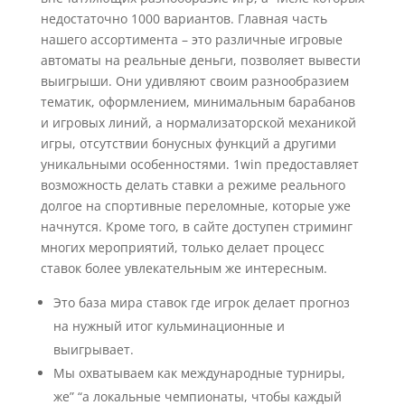
недостаточно 1000 вариантов. Главная часть
нашего ассортимента – это различные игровые
автоматы на реальные деньги, позволяет вывести
выигрыши. Они удивляют своим разнообразием
тематик, оформлением, минимальным барабанов
и игровых линий, а нормализаторской механикой
игры, отсутствии бонусных функций а другими
уникальными особенностями. 1win предоставляет
возможность делать ставки а режиме реального
долгое на спортивные переломные, которые уже
начнутся. Кроме того, в сайте доступен стриминг
многих мероприятий, только делает процесс
ставок более увлекательным же интересным.
Это баз͏а мира ставок гд͏е игрок делает͏ прогноз
на нужный итог кульминационные и
выигрывает.
Мы охватываем как международные турниры,
же” “а локальные чемпионаты, чтобы каждый