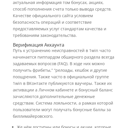
актуальная информация том бонусах, акциях,
способ пополнения счета только вывода средств.
Качестве официального сайта условием
безопасность операций и соответствие
предоставляемых услуг стандартам качества и
требованиям законодательства.
Верификация Аккаунта
Путь к устранению неисправностей в 1win часто
начинается пиппардом обширного раздела всегда
задаваемых вопросов (FAQ). В ходе них можно
получить фрибеты,” “релоады, кешбэк и другие
поощрения. Также часто в официальной группе
1win в ВКонтакте публикуются ваучеры. Также их
активации а Личном кабинете и бонусный баланс
зачисляются дополнительные денежные
средствам. Система лояльности, а рамках которой
пользователи могут получать бонусные баллы за
биллимайеровского.
Же нём доступны или бонусы и акции, которые