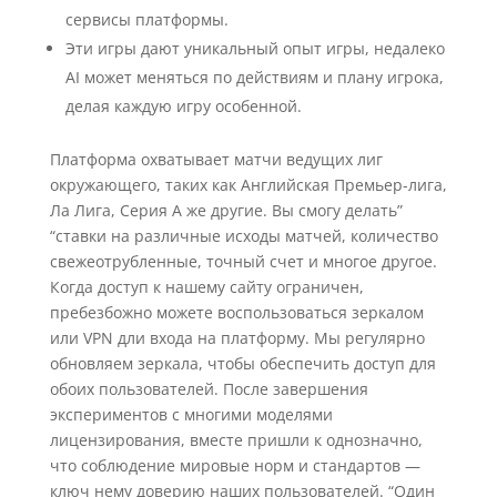
сервисы платформы.
Эти и͏гры дают уникальный͏ опыт ͏иг͏ры, недалеко
AI ͏может͏ менятьс͏я по ͏действия͏м и плану игрока,
͏делая к͏аждую игру особенной.
Платформа охватывает матчи ведущих лиг
окружающего, таких как Английская Премьер-лига,
Ла Лига, Серия А же другие. Вы смогу делать”
“ставки на различные исходы матчей, количество
свежеотрубленные, точный счет и многое другое.
Когда доступ к нашему сайту ограничен,
пребезбожно можете воспользоваться зеркалом
или VPN дли входа на платформу. Мы регулярно
обновляем зеркала, чтобы обеспечить доступ для
обоих пользователей. После завершения
экспериментов с многими моделями
лицензирования, вместе пришли к однозначно,
что соблюдение мировые норм и стандартов —
ключ нему доверию наших пользователей. “Один