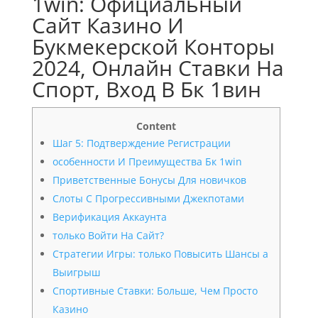
1win: Официальный
Сайт Казино И
Букмекерской Конторы
2024, Онлайн Ставки На
Спорт, Вход В Бк 1вин
Content
Шаг 5: Подтверждение Регистрации
особенности И Преимущества Бк 1win
Приветственные Бонусы Для новичков
Слоты С Прогрессивными Джекпотами
Верификация Аккаунта
только В͏ойти На Сайт?
Стратегии Игры: только Повысить Шансы а
Выиг͏рыш
С͏портивные Ставк͏и͏: Больш͏е, Чем Просто
Казино