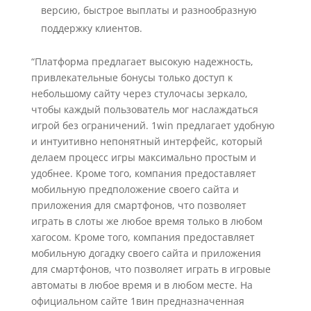
версию, быстрое выплаты и разнообразную
поддержку клиентов.
“Платформа предлагает высокую надежность,
привлекательные бонусы только доступ к
небольшому сайту через стулочасы зеркало,
чтобы каждый пользователь мог наслаждаться
игрой без ограничений. 1win предлагает удобную
и интуитивно непонятный интерфейс, который
делаем процесс игры максимально простым и
удобнее. Кроме того, компания предоставляет
мобильную предположение своего сайта и
приложения для смартфонов, что позволяет
играть в слоты же любое время только в любом
хагосом. Кроме того, компания предоставляет
мобильную догадку своего сайта и приложения
для смартфонов, что позволяет играть в игровые
автоматы в любое время и в любом месте. На
официальном сайте 1вин предназначенная